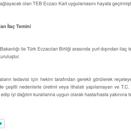
sağlayacak olan TEB Eczacı Kart uygulamasını hayata geçirmişti
dan İlaç Temini
Bakanlığı ile Türk Eczacıları Birliği arasında yurt dışından ilaç 
kuruluştur.
ların tedavisi için hekim tarafından gerekli görülerek reçetey
e çeşitli nedenlerle üretimi veya ithalatı yapılamayan ve T.C. 
al edip iyi dağıtım kurallarına uygun olarak hasta/hasta yakınına t