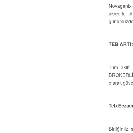
Novagenix B
akredite o
günümüzde i
TEB ARTI 
Tüm aktif 
BROKERLİK 
olarak güven
Teb Eczacı
Birliğimiz,