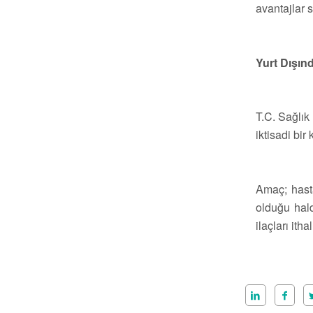
avantajlar 
Yurt Dışın
T.C. Sağlık 
iktisadi bir 
Amaç; hasta
olduğu hald
ilaçları ith