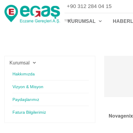
+90 312 284 04 15
Ana sayfa
Kurumsal
Kurumsal
KURUMSAL
HABER
Kurumsal
Hakkımızda
Vizyon & Misyon
Paydaşlarımız
Fatura Bilgilerimiz
Novagenix