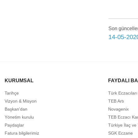
Son güncelle
14-05-202
KURUMSAL
FAYDALI B
Tarihçe
Türk Eczacıları 
Vizyon & Misyon
TEB Artı
Başkan'dan
Novagenix
Yönetim kurulu
TEB Eczacı Kar
Paydaşlar
Türkiye İlaç v
Fatura bilgilerimiz
SGK Eczane