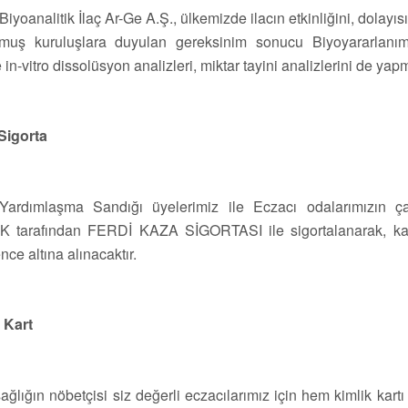
iyoanalitik İlaç Ar-Ge A.Ş., ülkemizde ilacın etkinliğini, dolayıs
lmuş kuruluşlara duyulan gereksinim sonucu Biyoyararlanım
n-vitro dissolüsyon analizleri, miktar tayini analizlerini de yapm
Sigorta
Yardımlaşma Sandığı üyelerimiz ile Eczacı odalarımızın çal
tarafından FERDİ KAZA SİGORTASI ile sigortalanarak, kaza 
ce altına alınacaktır.
 Kart
 sağlığın nöbetçisi siz değerli eczacılarımız için hem kimlik kart