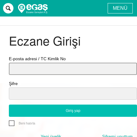
MENÜ
Ana sayfa
Ürünler
Üyelik
Giriş
Eczane Girişi
E-posta adresi / TC Kimlik No
Şifre
Beni hatırla
Yeni üyelik
Şifremi unuttum