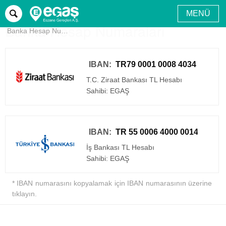
MENÜ
Ana sayfa
Yardım
Sözleşme ve Kurallar
Banka Hesap Numaraları
Banka Hesap Numaraları
IBAN:
T.C. Ziraat Bankası TL Hesabı
Sahibi: EGAŞ
IBAN:
İş Bankası TL Hesabı
Sahibi: EGAŞ
* IBAN numarasını kopyalamak için IBAN numarasının üzerine
tıklayın.