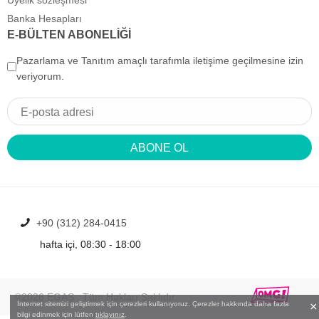
Üyelik sözleşmesi
Banka Hesapları
E-BÜLTEN ABONELİĞİ
Pazarlama ve Tanıtım amaçlı tarafımla iletişime geçilmesine izin
veriyorum.
ABONE OL
+90 (312) 284-0415
hafta içi, 08:30 - 18:00
©2026
EGAŞ
Tüm Hakları Saklıdır.
İnternet sitemizi geliştirmek için çerezleri kullanıyoruz. Çerezler hakkında daha fazla
bilgi edinmek için lütfen
tıklayınız
.