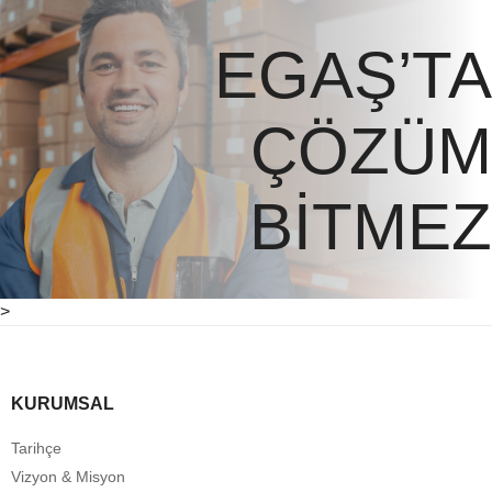
EGAŞ’TA
ÇÖZÜM
BİTMEZ
>
KURUMSAL
Tarihçe
Vizyon & Misyon