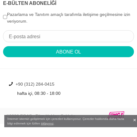
E-BÜLTEN ABONELİĞİ
Pazarlama ve Tanıtım amaçlı tarafımla iletişime geçilmesine izin
veriyorum.
ABONE OL
+90 (312) 284-0415
hafta içi, 08:30 - 18:00
©2026
EGAŞ
Tüm Hakları Saklıdır.
İnternet sitemizi geliştirmek için çerezleri kullanıyoruz. Çerezler hakkında daha fazla
bilgi edinmek için lütfen
tıklayınız
.