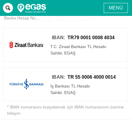
MENÜ
Home page
Help
Sözleşme ve Kurallar
Banka Hesap Numaraları
Banka Hesap Numaraları
IBAN:
T.C. Ziraat Bankası TL Hesabı
Sahibi: EGAŞ
IBAN:
İş Bankası TL Hesabı
Sahibi: EGAŞ
* IBAN numarasını kopyalamak için IBAN numarasının üzerine
tıklayın.