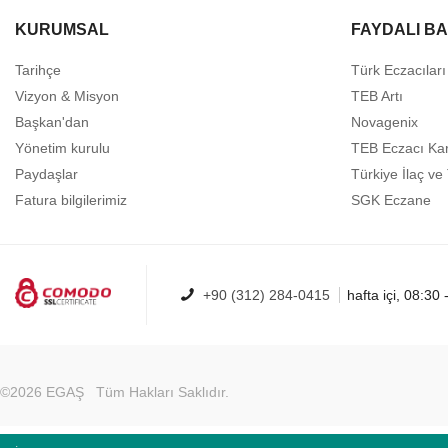
KURUMSAL
FAYDALI B
Tarihçe
Türk Eczacıları 
Vizyon & Misyon
TEB Artı
Başkan'dan
Novagenix
Yönetim kurulu
TEB Eczacı Kar
Paydaşlar
Türkiye İlaç v
Fatura bilgilerimiz
SGK Eczane
+90 (312) 284-0415
hafta içi, 08:30 
©2026
EGAŞ
Tüm Hakları Saklıdır.